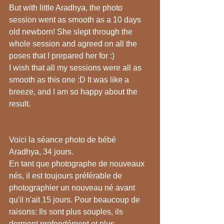
But with little Aradhya, the photo 
session went as smooth as a 10 days 
old newborn! She slept through the 
whole session and agreed on all the 
poses that I prepared her for :) 
I wish that all my sessions were all as 
smooth as this one :D It was like a 
breeze, and I am so happy about the 
result.
Voici la séance photo de bébé 
Aradhya, 34 jours.
En tant que photographe de nouveaux 
nés, il est toujours préférable de 
photographier un nouveau né avant 
qu'il n'ait 15 jours. Pour beaucoup de 
raisons: Ils sont plus souples, ils 
dorment profondément et plus 