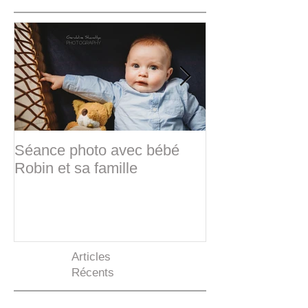
À la Une
Séance photo avec bébé
Sabine & Frédé
Robin et sa famille
d'hiver
Articles
Récents