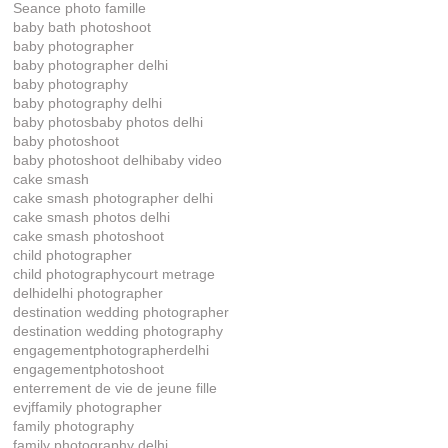
Seance photo famille
baby bath photoshoot
baby photographer
baby photographer delhi
baby photography
baby photography delhi
baby photos
baby photos delhi
baby photoshoot
baby photoshoot delhi
baby video
cake smash
cake smash photographer delhi
cake smash photos delhi
cake smash photoshoot
child photographer
child photography
court metrage
delhi
delhi photographer
destination wedding photographer
destination wedding photography
engagementphotographerdelhi
engagementphotoshoot
enterrement de vie de jeune fille
evjf
family photographer
family photography
family photography delhi