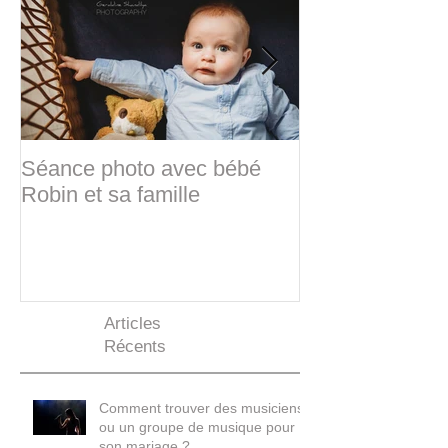
Séance photo avec bébé
Sabine & Frédé
Robin et sa famille
d'hiver
Articles
Récents
Comment trouver des musiciens