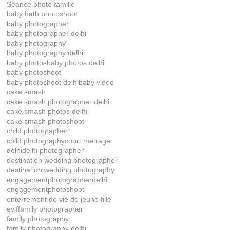
Seance photo famille
baby bath photoshoot
baby photographer
baby photographer delhi
baby photography
baby photography delhi
baby photos
baby photos delhi
baby photoshoot
baby photoshoot delhi
baby video
cake smash
cake smash photographer delhi
cake smash photos delhi
cake smash photoshoot
child photographer
child photography
court metrage
delhi
delhi photographer
destination wedding photographer
destination wedding photography
engagementphotographerdelhi
engagementphotoshoot
enterrement de vie de jeune fille
evjf
family photographer
family photography
family photography delhi