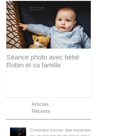
À la Une
Séance photo avec bébé
Sabine & Frédé
Robin et sa famille
d'hiver
Articles
Récents