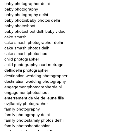
baby photographer delhi
baby photography
baby photography delhi
baby photos
baby photos delhi
baby photoshoot
baby photoshoot delhi
baby video
cake smash
cake smash photographer delhi
cake smash photos delhi
cake smash photoshoot
child photographer
child photography
court metrage
delhi
delhi photographer
destination wedding photographer
destination wedding photography
engagementphotographerdelhi
engagementphotoshoot
enterrement de vie de jeune fille
evjf
family photographer
family photography
family photography delhi
family photos
family photos delhi
family photoshoot
fashion