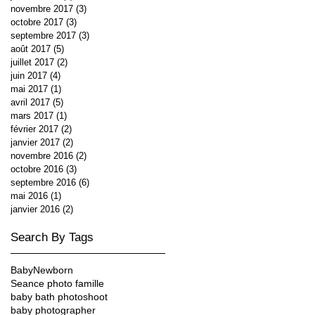
novembre 2017
(3)
3 posts
octobre 2017
(3)
3 posts
septembre 2017
(3)
3 posts
août 2017
(5)
5 posts
juillet 2017
(2)
2 posts
juin 2017
(4)
4 posts
mai 2017
(1)
1 post
avril 2017
(5)
5 posts
mars 2017
(1)
1 post
février 2017
(2)
2 posts
janvier 2017
(2)
2 posts
novembre 2016
(2)
2 posts
octobre 2016
(3)
3 posts
septembre 2016
(6)
6 posts
mai 2016
(1)
1 post
janvier 2016
(2)
2 posts
Search By Tags
Baby
Newborn
Seance photo famille
baby bath photoshoot
baby photographer