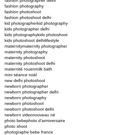
fashion photographer delhi
fashion photography
fashion photoshoot
fashion photoshoot delhi
kid photographer
kid photography
kids photographer delhi
kids photography
kids photoshoot
kids photoshoot delhi
lifestyle
maternity
maternity photographer
maternity photography
maternity photoshoot
maternity photoshoot delhi
maternité rouen
milk bath
mini séance noël
new delhi photoshoot
newborn photographer
newborn photographer delhi
newborn photography
newborn photoshoot
newborn photoshoot delhi
newborn video
nouveau né
photo bebe
photo d'anniversaire
photo shoot
photographe bebe france