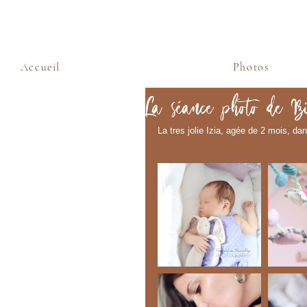
Accueil
Photos
La séance photo de I
La tres jolie Izia, agée de 2 mois, d