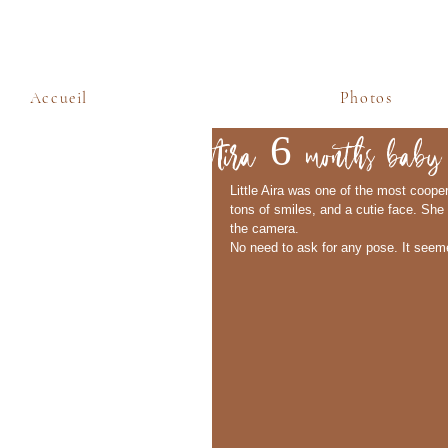
Accueil
Photos
Aira 6 months baby 
Little Aira was one of the most coope
tons of smiles, and a cutie face. She
the camera. 
No need to ask for any pose. It seemed