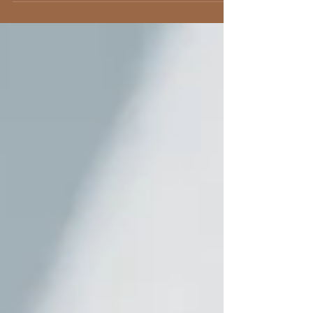
estivale pour une séance photo en bord de mer :)
Et pas avec n'importe qui! Une magnifique...