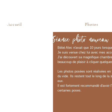
Accueil
Photos
Séance photo nouveau 
Bébé Alec n'avait que 10 jours lorsque 
Je suis venue chez lui avec mes acce
J'ai découvert sa magnifique chambre 
beaucoup de plaisir à cliquer quelqu
Les photos posées sont réalisées en 
du vide. Ils restent tout le long de l
eux.
Il est fortement recommandé d'avoir l'
certaines poses.